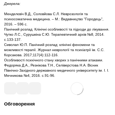
Джерела:
Менделєвіч В.Д., Соловйова С.Л. Неврозологія та
психосоматична медицина. – М.: Видавництво "Городець",
2016. – 596 с.
Панічний розлад. Клінічні особливості та підходи до лікування.
Чутко Л.С., Сурушкіна С.Ю. Терапевтичний архів №8, 2014.
с.133-137.
Сиволап Ю.П. Панічний розлад: клінічні феномени та
можливості терапії. Журнал неврології та психіатрії ім. С.С.
Корсакова. 2017;117(4):112-116.
Особливості психічного стану хворих з панічними атаками.
Федоряка Д.А., Резнікова Т.Н., Селіверстова Н.А. Вісник
Північно-Західного державного медичного університету ім. І. І.
Мечникова №4, 2016. с.91-96.
Обговорення