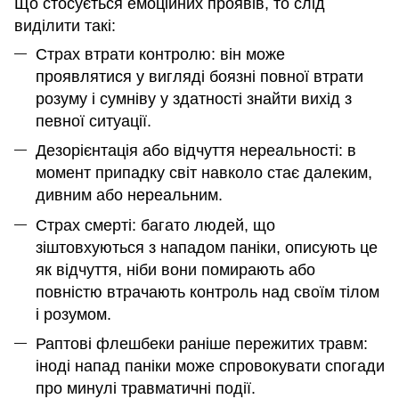
Що стосується емоційних проявів, то слід
виділити такі:
Страх втрати контролю: він може
проявлятися у вигляді боязні повної втрати
розуму і сумніву у здатності знайти вихід з
певної ситуації.
Дезорієнтація або відчуття нереальності: в
момент припадку світ навколо стає далеким,
дивним або нереальним.
Страх смерті: багато людей, що
зіштовхуються з нападом паніки, описують це
як відчуття, ніби вони помирають або
повністю втрачають контроль над своїм тілом
і розумом.
Раптові флешбеки раніше пережитих травм:
іноді напад паніки може спровокувати спогади
про минулі травматичні події.