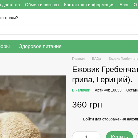
 доставка
Обмен и возврат
Контактная информация
Блог
О
нить вам?
боры
Здоровое питание
Главная
БАДы
Ежовик Гребенчаты
Ежовик Гребенчат
грива, Гериций).
В наличии
Артикул: 10053
Остав
360 грн
Войти
для отображения накопи
%
Купить