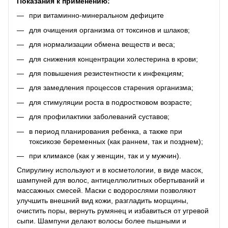
Показания к применению:
при витаминно-минеральном дефиците
для очищения организма от токсинов и шлаков;
для нормализации обмена веществ и веса;
для снижения концентрации холестерина в крови;
для повышения резистентности к инфекциям;
для замедления процессов старения организма;
для стимуляции роста в подростковом возрасте;
для профилактики заболеваний суставов;
в период планирования ребенка, а также при
токсикозе беременных (как раннем, так и позднем);
при климаксе (как у женщин, так и у мужчин).
Спирулину используют и в косметологии, в виде масок,
шампуней для волос, антицеллюлитных обертываний и
массажных смесей. Маски с водорослями позволяют
улучшить внешний вид кожи, разгладить морщины,
очистить поры, вернуть румянец и избавиться от угревой
сыпи. Шампуни делают волосы более пышными и