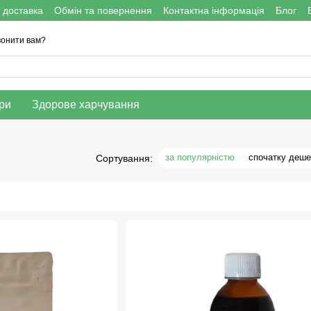
 доставка
Обмін та повернення
Контактна інформація
Блог
онити вам?
ри
Здорове харчування
за популярністю
спочатку деш
Сортування: