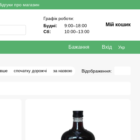
Відгуки про магазин
Графік роботи:
Мій кошик
Будні:
9:00–18:00
Сб:
10:00–13:00
Бажання
Вхід
Укр
Відображення:
евше
спочатку дорожчі
за назвою