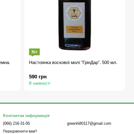
Хіт
емна.
Настоянка воскової молі "ГрінДар". 500 мл.
590 грн
В наявності
Контактна інформація
(066) 216-31-05
greenhill0117@gmail.com
Передзвонити вам?