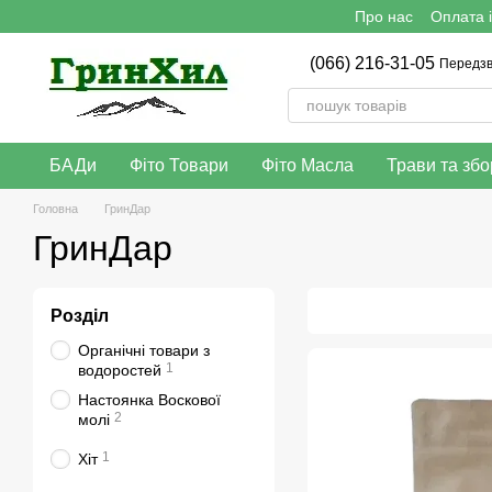
Про нас
Оплата і
Перейти до основного контенту
(066) 216-31-05
Передзв
БАДи
Фіто Товари
Фіто Масла
Трави та збо
Головна
ГринДар
ГринДар
Розділ
Органічні товари з
1
водоростей
Настоянка Воскової
2
молі
1
Хіт