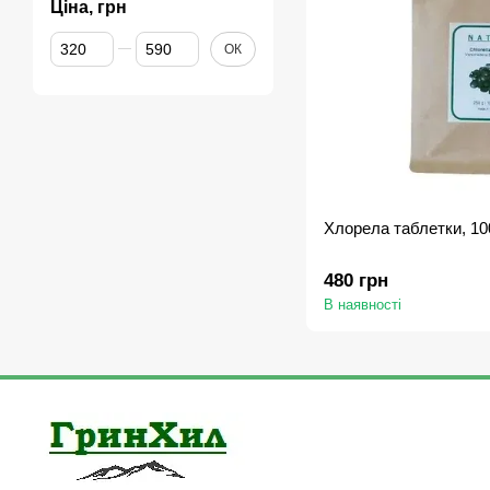
Ціна, грн
Від Ціна, грн
До Ціна, грн
ОК
Хлорела таблетки, 10
480 грн
В наявності