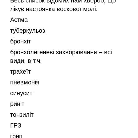
Весь список відомих нам хвороб, що
лікує настоянка воскової молі:
Астма
туберкульоз
бронхіт
бронхолегеневі захворювання – всі
види, в т.ч.
трахеїт
пневмонія
синусит
риніт
тонзиліт
ГРЗ
грип