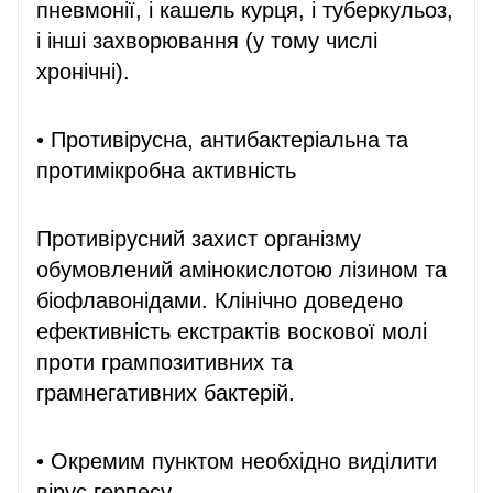
пневмонії, і кашель курця, і туберкульоз,
і інші захворювання (у тому числі
хронічні).
• Противірусна, антибактеріальна та
протимікробна активність
Противірусний захист організму
обумовлений амінокислотою лізином та
біофлавонідами. Клінічно доведено
ефективність екстрактів воскової молі
проти грампозитивних та
грамнегативних бактерій.
• Окремим пунктом необхідно виділити
вірус герпесу