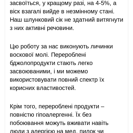
засвоїться, у кращому разі, на 4-5%, а
віск взагалі вийде в незмінному стані.
Наш шлунковий сік не здатний витягнути
з них активні речовини.
Цю роботу за нас виконують личинки
воскової молі. Перероблені
бджолопродукти стають легко
засвоюваними, і ми можемо
використовувати повний спектр їх
корисних властивостей.
Крім того, перероблені продукти –
повністю гіпоалергенні. Їх без
побоювання можуть вживати навіть
люди з алергією на мед, пилок чи