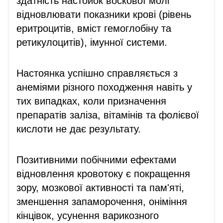
здатність настойок воскової молі
відновлювати показники крові (рівень
еритроцитів, вміст гемоглобіну та
ретикулоцитів), імунної системи.
Настоянка успішно справляється з
анеміями різного походження навіть у
тих випадках, коли призначення
препаратів заліза, вітамінів та фолієвої
кислоти не дає результату.
Позитивними побічними ефектами
відновлення кровотоку є покращення
зору, мозкової активності та пам'яті,
зменшення запаморочення, оніміння
кінцівок, усунення варикозного