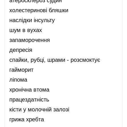
атеросклероз судин
холестеринові бляшки
наслідки інсульту
шум в вухах
запаморочення
депресія
спайки, рубці, шрами - розсмоктує
гайморит
ліпома
хронічна втома
працездатність
кісти у молочній залозі
грижа хребта