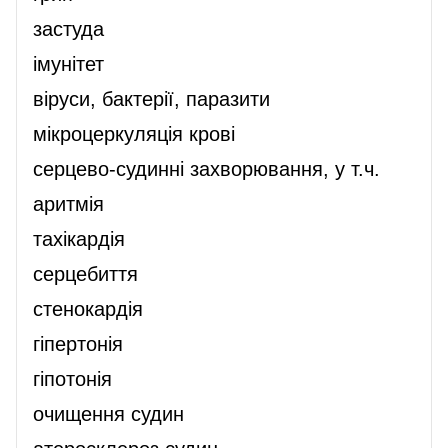
застуда
імунітет
віруси, бактерії, паразити
мікроцеркуляція крові
серцево-судинні захворювання, у т.ч.
аритмія
тахікардія
серцебиття
стенокардія
гіпертонія
гіпотонія
очищення судин