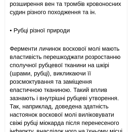
розширення вен та тромбів кровоносних
судин різного походження та ін.
• Рубці різної природи
Ферменти личинок воскової молі мають
властивість перешкоджати розростанню
сполучної рубцевої тканини на шкірі
(шрами, рубці), викликаючи її
розсмоктування та заміщення
еластичною тканиною. Такий вплив
зазнають і внутрішні рубцеві утворення.
Так, наприклад, доведена здатність
настоянок воскової молі виліковувати
свіжі рубці міокарда після перенесеного
інфаркту, внаслідок чого на їхньому місці