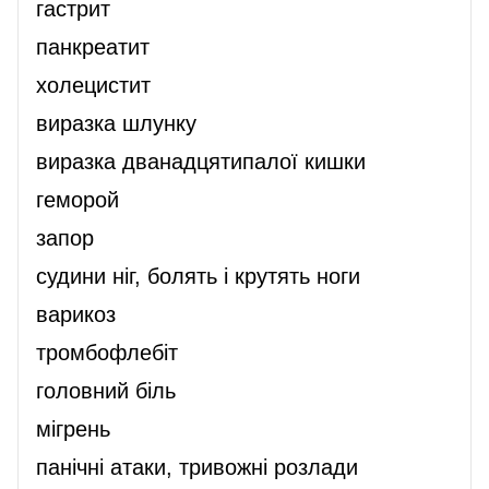
гастрит
панкреатит
холецистит
виразка шлунку
виразка дванадцятипалої кишки
геморой
запор
судини ніг, болять і крутять ноги
варикоз
тромбофлебіт
головний біль
мігрень
панічні атаки, тривожні розлади