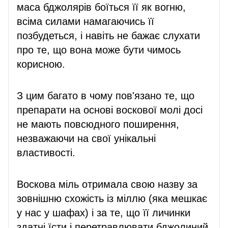
маса бджолярів боїться її як вогню,
всіма силами намагаючись її
позбудеться, і навіть не бажає слухати
про те, що вона може бути чимось
корисною.
З цим багато в чому пов'язано те, що
препарати на основі воскової молі досі
не мають повсюдного поширення,
незважаючи на свої унікальні
властивості.
Воскова міль отримала свою назву за
зовнішню схожість із міллю (яка мешкає
у нас у шафах) і за те, що її личинки
здатні їсти і перетравлювати бджолиний