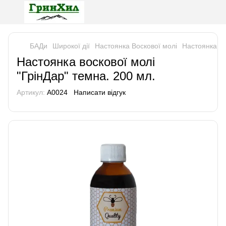
БАДи
Широкої дії
Настоянка Воскової молі
Настоянка Во
Настоянка воскової молі
"ГрінДар" темна. 200 мл.
Артикул:
А0024
Написати відгук