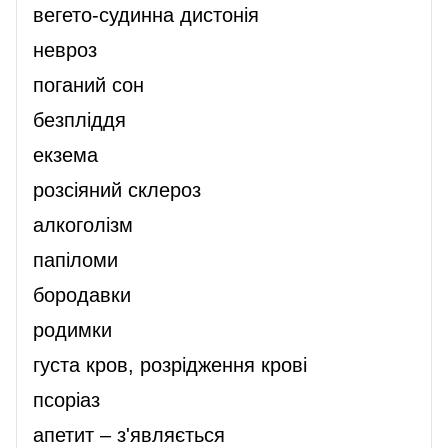
вегето-судинна дистонія
невроз
поганий сон
безпліддя
екзема
розсіяний склероз
алкоголізм
папіломи
бородавки
родимки
густа кров, розрідження крові
псоріаз
апетит – з'являється