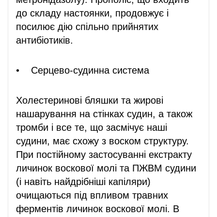
до складу настоянки, продовжує і
посилює дію спільно прийнятих
антибіотиків.
• Серцево-судинна система
Холестеринові бляшки та жирові
нашарування на стінках судин, а також
тромби і все те, що засмічує наші
судини, має схожу з воском структуру.
При постійному застосуванні екстракту
личинок воскової молі та ПЖВМ судини
(і навіть найдрібніші капіляри)
очищаються під впливом травних
ферментів личинок воскової молі. В