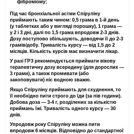
фіброміому;
Під час бронхіальної астми Спіруліну
приймають таким чином: 0,5 грама в 1-й день
(у таблетках або у вигляді порошку), 1 грама —
у 2 і 3 дні, далі по 1,5 грама впродовж 2-3 днів.
Дозу поступово збільшують, доводячи її до 2-3
грамів/добу. Тривалість курсу — від 1,5 до 2
місяців. Кількість курсів має визначити лікар.
У разі ГРЗ рекомендується приймати вікову
терапевтичну дозу всередину (для дорослих —
3 грами), а також промивати (або
закоповувати) ніс водною зважю.
Якщо Спіруліну приймають для схуднення, то
її необхідно пити строго до їди (за пів години).
Добова доза — 3-4 г, розділених за кількістю
приймань їжі. Тривалість одного курсу — 30
днів.
Упродовж року Спіруліну можна пити
впродовж 6 місяців. Відповідно до стандартної