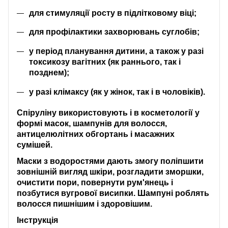
для стимуляції росту в підлітковому віці;
для профілактики захворювань суглобів;
у період планування дитини, а також у разі
токсикозу вагітних (як раннього, так і
позднем);
у разі клімаксу (як у жінок, так і в чоловіків).
Спіруліну використовують і в косметології у
формі масок, шампунів для волосся,
антицелюлітних обгортань і масажних
сумішей.
Маски з водоростями дають змогу поліпшити
зовнішній вигляд шкіри, розгладити зморшки,
очистити пори, повернути рум'янець і
позбутися вугрової висипки. Шампуні роблять
волосся пишнішим і здоровішим.
Інструкція