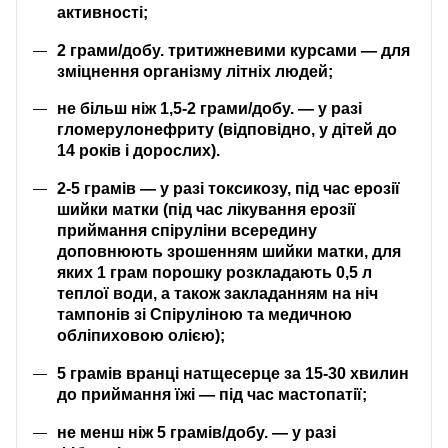
активності;
2 грами/добу. тритижневими курсами — для
зміцнення організму літніх людей;
не більш ніж 1,5-2 грами/добу. — у разі
гломерулонефриту (відповідно, у дітей до
14 років і дорослих).
2-5 грамів — у разі токсикозу, під час ерозії
шийки матки (під час лікування ерозії
приймання спіруліни всередину
доповнюють зрошенням шийки матки, для
яких 1 грам порошку розкладають 0,5 л
теплої води, а також закладанням на ніч
тампонів зі Спіруліною та медичною
обліпиховою олією);
5 грамів вранці натщесерце за 15-30 хвилин
до приймання їжі — під час мастопатії;
не менш ніж 5 грамів/добу. — у разі