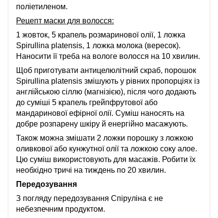
поліетиленом.
Рецепт маски для волосся:
1 жовток, 5 крапель розмаринової олії, 1 ложка
Spirullina platensis, 1 ложка молока (вересок).
Наносити її треба на вологе волосся на 10 хвилин.
Щоб приготувати антицелюлітний скраб, порошок
Spirullina platensis змішують у рівних пропорціях із
англійською сіллю (магнізією), після чого додають
до суміші 5 крапель грейпфрутової або
мандаринової ефірної олії. Суміш наносять на
добре розпарену шкіру й енергійно масажують.
Також можна змішати 2 ложки порошку з ложкою
оливкової або кунжутної олії та ложкою соку алое.
Цю суміш використовують для масажів. Робити їх
необхідно тричі на тиждень по 20 хвилин.
Передозування
З погляду передозування Спіруліна є не
небезпечним продуктом.