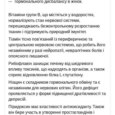
гормонального дисбалансу в жінок.
Вітаміни групи B, що містяться у водоростях,
нормалізують стан нервової системи,
перешкоджають безконтрольному розростанню
тканин і підтримують природний імунітет.
Тіамін тісно пов'язаний із периферичною та
центральною нервовою системою, що робить його
незамінним у разі нейропатії, невралгічних болів і
опоясного лишаючої.
Рибофлавін захищає печінку від шкідливого
впливу токсинів, що надходять в організм, а також
сприяє відновленню білка L-глутатіону.
Ніацин є складником гормонального обміну та є
незамінним для нервових клітин. Його дефіцит
проявляється у формі підвищеної дратівливості та
депресій.
Піридоксин має властивості антиоксиданту. Також
він бере участь в утворенні простагландінів і