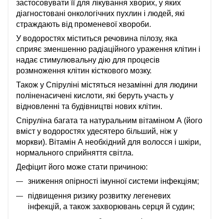
застосовувати її для лікування хворих, у яких
діагностовані онкологічних пухлин і людей, які
страждають від променевої хвороби.
У водоростях міститься речовина пілозу, яка
сприяє зменшенню радіаційного ураження клітин і
надає стимулювальну дію для процесів
розмноження клітин кісткового мозку.
Також у Спіруліні містяться незамінні для людини
поліненасичені кислоти, які беруть участь у
відновленні та будівництві нових клітин.
Спіруліна багата та натуральним вітаміном А (його
вміст у водоростях удесятеро більший, ніж у
моркви). Вітамін А необхідний для волосся і шкіри,
нормального сприйняття світла.
Дефіцит його може стати причиною:
зниження опірності імунної системи інфекціям;
підвищення ризику розвитку легеневих
інфекцій, а також захворювань серця й судин;