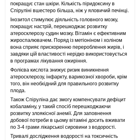
покращує стан шкіри. Кількість піридоксину в
Спіруліні вшестеро більша, ніж у яловичий печінці.
Інозитол стимулює діяльність головного мозку,
покращує настрій, перешкоджає розвитку
атеросклерозу судин мозку. Вітамін є ефективним
жироспалювачем. Поряд із метіоніном і холіном
вона сприяє прискоренню перероблення жирів, і
завдяки цій властивості нерідко використовується
в програмах лікування ожиріння.
Фолієва кислота знижує ризик виникнення
атеросклерозу, інфаркту, варикозної хвороби, крім
того, він необхідний для правильного розвитку
плода.
Також Спіруліна дає змогу компенсувати дефіцит
кобаламіну, у такий спосіб перешкоджаючи
розвитку злоякісної анемії. Для заповнення
добової потреби в цьому вітаміні досить вживати
по 3-4 грами лікарської сировини з водорості.
Тривалі дослідження водорості на токсичність