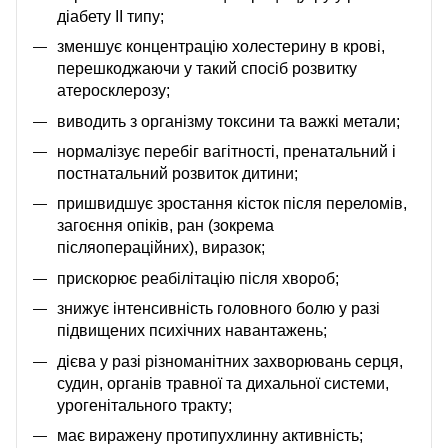
діабету II типу;
зменшує концентрацію холестерину в крові,
перешкоджаючи у такий спосіб розвитку
атеросклерозу;
виводить з організму токсини та важкі метали;
нормалізує перебіг вагітності, пренатальний і
постнатальний розвиток дитини;
пришвидшує зростання кісток після переломів,
загоєння опіків, ран (зокрема
післяопераційних), виразок;
прискорює реабілітацію після хвороб;
знижує інтенсивність головного болю у разі
підвищених психічних навантажень;
дієва у разі різноманітних захворювань серця,
судин, органів травної та дихальної системи,
урогенітального тракту;
має виражену протипухлинну активність;