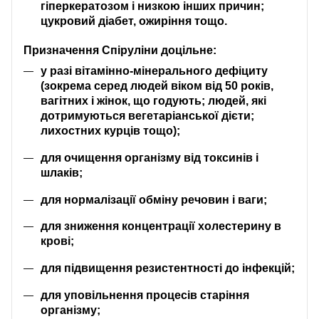
гіперкератозом і низкою інших причин;
цукровий діабет, ожиріння тощо.
Призначення Спіруліни доцільне:
у разі вітамінно-мінерального дефіциту
(зокрема серед людей віком від 50 років,
вагітних і жінок, що годують; людей, які
дотримуються вегетаріанської дієти;
лихостних курців тощо);
для очищення організму від токсинів і
шлаків;
для нормалізації обміну речовин і ваги;
для зниження концентрації холестерину в
крові;
для підвищення резистентності до інфекцій;
для уповільнення процесів старіння
організму;