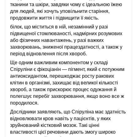
тканини та шкіри, завдяки чому є ідеальною їжею
для людей, які хочуть уповільнити старіння,
продовжити життя і підвищити її якість.
білок, що міститься в ній, незамінний у разі
підвищеної стомлюваності, надмірних розумових
або фізичних навантажень, у разі важких
захворювань, зниженої працездатності, а також у
період відновлення після хвороб.
Ще одним важливим компонентом у складі
Спіруліни є фікоціанін — пігмент, який є потужним
антиоксидантом, перешкоджає росту ракових
клітин в організмі, захищає від великої кількості
хвороб, а також прискорює процес одужання й
полегшує перебіг захворювання, якщо воно все ж
породилося.
Дослідники заявляють, що Спіруліна має здатність
відновлювати кров навіть у пацієнтів, у яких
зруйнований кістковий мозок. Такі цінні
властивості цієї речовини дають змогу широко