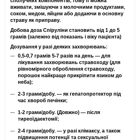
сполучних компонентів, тому її можна
вживати, змішуючи з молочними продуктами,
соком, медом, яйцем або додаючи в основну
страву як приправу.
Добова доза Спіруліни становить від 1 до 5
грамів (залежно від показань і віку пацієнта)
Дозування у разі деяких захворювань:
0,5-0,7 грамів 5-7 разів на день — для
лікування захворювань стравоходу (для
рівномірного оброблення стравоходу,
порошок найкраще прикріпити язиком до
неба);
2-3 грами/добу. — як гепатопротектор під
час хвороб печінки;
1-2 грами/добу. (Довжно) — після
тиреоїдаектомії;
2-4 грами/добу. — у разі клімаксу, а також
підвищення потенції та сексуальної