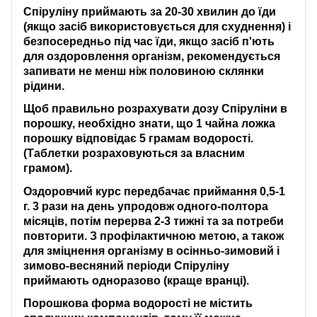
Спіруліну приймають за 20-30 хвилин до їди
(якщо засіб використовується для схуднення) і
безпосередньо під час їди, якщо засіб п'ють
для оздоровлення організм, рекомендується
запивати не менш ніж половиною склянки
рідини.
Щоб правильно розрахувати дозу Спіруліни в
порошку, необхідно знати, що 1 чайна ложка
порошку відповідає 5 грамам водорості.
(Таблетки розраховуються за власним
грамом).
Оздоровчий курс передбачає приймання 0,5-1
г. 3 рази на день упродовж одного-полтора
місяців, потім перерва 2-3 тижні та за потреби
повторити. З профілактичною метою, а також
для зміцнення організму в осінньо-зимовий і
зимово-весняний періоди Спіруліну
приймають одноразово (краще вранці).
Порошкова форма водорості не містить