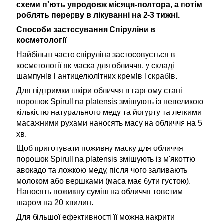
схеми п'ють упродовж місяця-полтора, а потім
роблять перерву в лікуванні на 2-3 тижні.
Способи застосування Спіруліни в
косметології
Найбільш часто спіруліна застосовується в
косметології як маска для обличчя, у складі
шампунів і антицелюлітних кремів і скрабів.
Для підтримки шкіри обличчя в гарному стані
порошок Spirullina platensis змішують із невеликою
кількістю натурального меду та йогурту та легкими
масажними рухами наносять масу на обличчя на 5
хв.
Щоб приготувати поживну маску для обличчя,
порошок Spirullina platensis змішують із м'якоттю
авокадо та ложкою меду, після чого заливають
молоком або вершками (маса має бути густою).
Наносять поживну суміш на обличчя товстим
шаром на 20 хвилин.
Для більшої ефективності її можна накрити