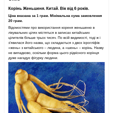
Корінь Женьшеня. Китай. Вік від 6 років.
Ціна вказана за 1 грам. Мінімальна сума замовлення
20 грам.
Відомостями про використання кореня женьшеню в
лікувальних цілях містяться в записах китайських
цілителів більше трьох тисяч. По всій видимості, тоді ж і
з'явилася його назва, що складається з двох ієрогліфів:
«жень» з китайського – людина, а «шень» – корінь. Назву
не випадково, оскільки форма цього рідкісного корінця
дуже нагадує фігурку людини.