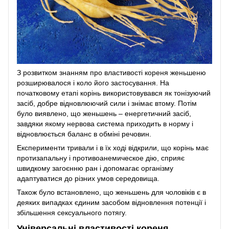
З розвитком знанням про властивості кореня женьшеню
розширювалося і коло його застосування. На
початковому етапі корінь використовувався як тонізуючий
засіб, добре відновлюючий сили і знімає втому. Потім
було виявлено, що женьшень – енергетичний засіб,
завдяки якому нервова система приходить в норму і
відновлюється баланс в обміні речовин.
Експерименти тривали і в їх ході відкрили, що корінь має
протизапальну і противоанемическое дію, сприяє
швидкому загоєнню ран і допомагає організму
адаптуватися до різних умов середовища.
Також було встановлено, що женьшень для чоловіків є в
деяких випадках єдиним засобом відновлення потенції і
збільшення сексуального потягу.
Універсальні властивості кореня